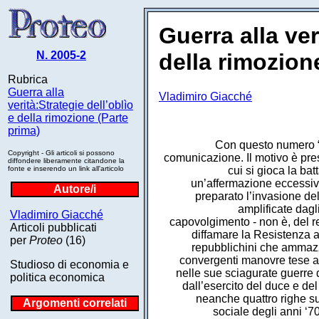
Guerra alla ver
N. 2005-2
della rimozion
Rubrica
Guerra alla
Vladimiro Giacché
verità:Strategie dell’oblìo
e della rimozione (Parte
prima)
Con questo numero “P
Copyright - Gli articoli si possono
comunicazione. Il motivo è pres
diffondere liberamente citandone la
fonte e inserendo un link all'articolo
cui si gioca la ba
un’affermazione eccessiva
Autore/i
preparato l’invasione de
amplificate dagli
Vladimiro Giacché
capovolgimento - non è, del re
Articoli pubblicati
diffamare la Resistenza an
per
Proteo
(16)
repubblichini che ammazz
convergenti manovre tese a ne
Studioso di economia e
nelle sue sciagurate guerre 
politica economica
dall’esercito del duce e de
neanche quattro righe sui
Argomenti correlati
sociale degli anni ‘7