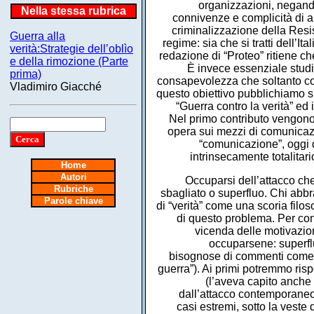
organizzazioni, negando i
Nella stessa rubrica
connivenze e complicità di a
criminalizzazione della Resi
Guerra alla
regime: sia che si tratti dell’Ita
verità:Strategie dell’oblìo
redazione di “Proteo” ritiene c
e della rimozione (Parte
È invece essenziale studi
prima)
consapevolezza che soltanto co
Vladimiro Giacché
questo obiettivo pubblichiamo s
“Guerra contro la verità” ed
Nel primo contributo vengono
opera sui mezzi di comunicazi
“comunicazione”, oggi d
intrinsecamente totalitari
Home
Autori
Occuparsi dell’attacco che 
Rubriche
sbagliato o superfluo. Chi abbr
Parole chiave
di “verità” come una scoria filos
di questo problema. Per con
vicenda delle motivazioni
occuparsene: superfl
bisognose di commenti come in
guerra”). Ai primi potremmo ris
(l’aveva capito anche 
dall’attacco contemporaneo a
casi estremi, sotto la veste