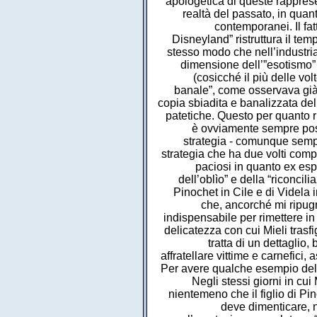
apologetica di queste rapprese
realtà del passato, in quant
contemporanei. Il fat
Disneyland” ristruttura il te
stesso modo che nell’industria 
dimensione dell’”esotismo” 
(cosicché il più delle vol
banale”, come osservava già 
copia sbiadita e banalizzata del
patetiche. Questo per quanto r
è ovviamente sempre poss
strategia - comunque sempre
strategia che ha due volti compl
paciosi in quanto ex esp
dell’oblìo” e della “riconcili
Pinochet in Cile e di Videla 
che, ancorché mi ripug
indispensabile per rimettere in
delicatezza con cui Mieli trasfig
tratta di un dettaglio, 
affratellare vittime e carnefici,
Per avere qualche esempio dell
Negli stessi giorni in cui
nientemeno che il figlio di Pin
deve dimenticare, 