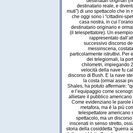
destinatari originari 
destinatario reale, e divent
muti”) di uno spettacolo che in 
che oggi sono i “cittadini-spe
casa nostra, in cui l’orari
destinatario originario e orm
(il telespettatore). Un esemp
rappresentato dall’att
successivo discorso del
messinscena, costata 
particolarmente istruttivi. Per
dei telegiornali, la po
chilometri, impiegando 2
velocità della nave fu ca
discorso di Bush. E la nave st
la costa (ormai assai pr
Shales, ha potuto affermare: “q
e l’equipaggio come scenograf
allietare il pubblico america
Come evidenziano le parole in
metafora, ma è la più corr
telespettatore americano 
spettacolo, ma un discorso 
inscenati in senso stretto, oss
storia della cosiddetta “guerra a