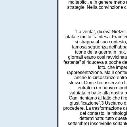
molteplici, e in genere meno 
strategie. Nella convinzione c
“La verità”, diceva Nietzsc
citata e molto fraintesa. Fraint
si strappa al suo contesto,
famosa sequenza dell’abba
icone della guerra in Irak
giornali erano così ravvicina
festante” si riduceva a poche dec
foto, che impe
rappresentazione. Ma il conte
anche le circostanze entro
stesso. Come ha osservato Le
entrati in un nuovo mondo
valutata in base alla nostra 
Ogni richiamo al fatto che i r
giustificazione”.3 Usciamo 
procedere. La trasformazione dei
del contesto, la mitolo
determinata: tutto quest
settembre) inscrivibile soltant