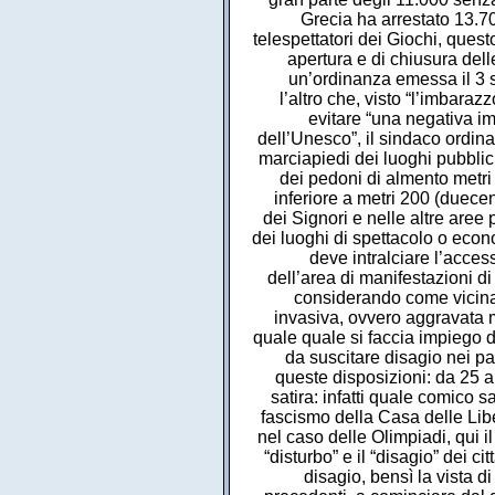
Grecia ha arrestato 13.70
telespettatori dei Giochi, ques
apertura e di chiusura dell
un’ordinanza emessa il 3 s
l’altro che, visto “l’imbaraz
evitare “una negativa imm
dell’Unesco”, il sindaco ordin
marciapiedi dei luoghi pubblici
dei pedoni di almento metri
inferiore a metri 200 (duecen
dei Signori e nelle altre aree 
dei luoghi di spettacolo o eco
deve intralciare l’access
dell’area di manifestazioni di
considerando come vicinan
invasiva, ovvero aggravata mo
quale quale si faccia impiego di
da suscitare disagio nei p
queste disposizioni: da 25 
satira: infatti quale comico 
fascismo della Casa delle Libe
nel caso delle Olimpiadi, qui i
“disturbo” e il “disagio” dei 
disagio, bensì la vista di