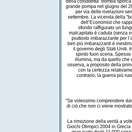
della cosiddetta “bomba sporca” 
grande pompa nel giugno del 200
per via delle rivelazioni sem
settembre. La vicenda della “b
dell’Economist che rappre
sfondo raffigurato un fung
malcapitato è caduta (senza ov
piuttosto imbarazzante per l’
ben più imbarazzanti è inestima
il governo degli Stati Uniti. 
spinto fuori scena. Spesso 
illumina, ma da quello che 
osserva, a proposito della prim
con la certezza relativame
contrario, la guerra più na
“Se volessimo comprendere davv
di ciò che non ci viene mostrato
La rimozione della verità a vol
Giochi Olimpici 2004 in Grecia h
gran parte degli 11.000 senza