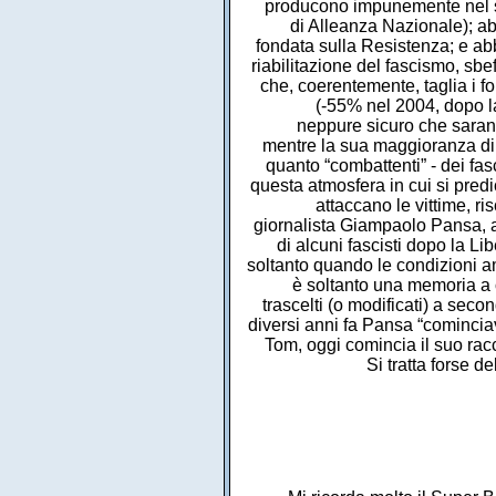
producono impunemente nel sa
di Alleanza Nazionale); a
fondata sulla Resistenza; e ab
riabilitazione del fascismo, sbe
che, coerentemente, taglia i f
(-55% nel 2004, dopo l
neppure sicuro che sarann
mentre la sua maggioranza di
quanto “combattenti” - dei fa
questa atmosfera in cui si predica
attaccano le vittime, ris
giornalista Giampaolo Pansa, au
di alcuni fascisti dopo la Li
soltanto quando le condizioni a
è soltanto una memoria a 
trascelti (o modificati) a sec
diversi anni fa Pansa “cominciav
Tom, oggi comincia il suo racc
Si tratta forse d