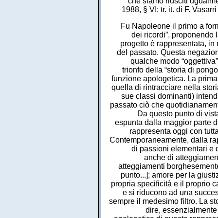
che siamo riusciti ugualm
1988, § VI; tr. it. di F. Vasa
Fu Napoleone il primo a form
dei ricordi”, proponendo 
progetto è rappresentata, i
del passato. Questa negazione
qualche modo “oggettiva”,
trionfo della “storia di pong
funzione apologetica. La prima
quella di rintracciare nella st
sue classi dominanti) intend
passato ciò che quotidianamente 
Da questo punto di vista
espunta dalla maggior parte de
rappresenta oggi con tutta
Contemporaneamente, dalla rapp
di passioni elementari e 
anche di atteggiamen
atteggiamenti borghesemente a
punto...]; amore per la giusti
propria specificità e il proprio 
e si riducono ad una succes
sempre il medesimo filtro. La st
dire, essenzialmente 