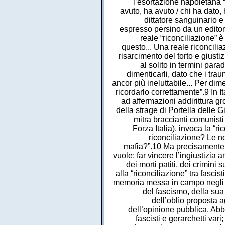
l’esortazione napoletana “
avuto, ha avuto / chi ha dato,
dittatore sanguinario e
espresso persino da un editori
reale “riconciliazione” è 
questo... Una reale riconcilia
risarcimento del torto e giust
al solito in termini parad
dimenticarli, dato che i tra
ancor più ineluttabile... Per d
ricordarlo correttamente”.9 In 
ad affermazioni addirittura gro
della strage di Portella delle 
mitra braccianti comunisti
Forza Italia), invoca la “r
riconciliazione? Le no
mafia?”.10 Ma precisamente q
vuole: far vincere l’ingiustizia 
dei morti patiti, dei crimini
alla “riconciliazione” tra fascist
memoria messa in campo negli ult
del fascismo, della sua
dell’oblìo proposta ag
dell’opinione pubblica. Abb
fascisti e gerarchetti var