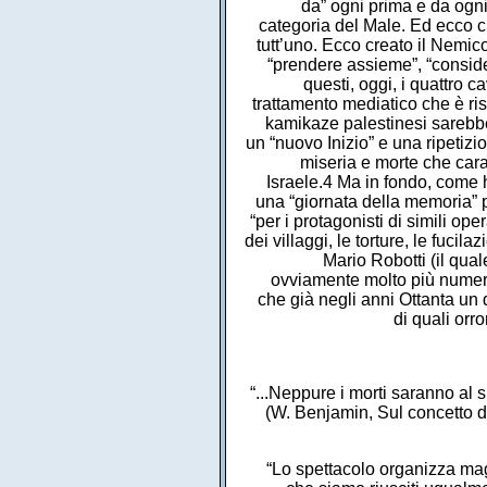
da” ogni prima e da ogni
categoria del Male. Ed ecco ch
tutt’uno. Ecco creato il Nemi
“prendere assieme”, “conside
questi, oggi, i quattro 
trattamento mediatico che è ris
kamikaze palestinesi sarebbe 
un “nuovo Inizio” e una ripetizio
miseria e morte che carat
Israele.4 Ma in fondo, come h
una “giornata della memoria” pe
“per i protagonisti di simili ope
dei villaggi, le torture, le fuci
Mario Robotti (il qua
ovviamente molto più numero
che già negli anni Ottanta u
di quali orro
“...Neppure i morti saranno al
(W. Benjamin, Sul concetto di s
“Lo spettacolo organizza magi