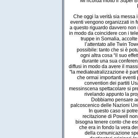
Mi ricorda molto il Super 
Che oggi la verità sia messa i
eventi vengono organizzati in 
a questo riguardo davvero non m
in modo da coincidere con i tele
truppe in Somalia, accolt
l’attentato alle Twin To
possibile: tanto che si è pot
ogni altra cosa “il suo effe
durante una sua conferenza 
diffusi in modo da avere il massi
“la mediateatralizzazione è par
che ormai importanti eventi 
convention dei partiti Us
messinscena spettacolare si pre
rivelando appunto la prop
Dobbiamo pensare ad a
palcoscenico delle Nazioni Unit
In questo caso si potre
recitazione di Powell no
bisogna tenere conto che ess
che era in fondo la vera de
della comunicazione spett