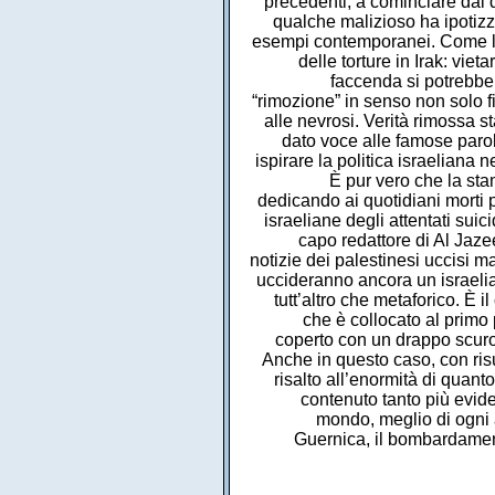
precedenti, a cominciare dal d
qualche malizioso ha ipotizzat
esempi contemporanei. Come la
delle torture in Irak: vie
faccenda si potrebbe 
“rimozione” in senso non solo f
alle nevrosi. Verità rimossa s
dato voce alle famose paro
ispirare la politica israeliana 
È pur vero che la sta
dedicando ai quotidiani morti p
israeliane degli attentati sui
capo redattore di Al Jazee
notizie dei palestinesi uccisi ma
uccideranno ancora un israelia
tutt’altro che metaforico. È 
che è collocato al primo
coperto con un drappo scuro 
Anche in questo caso, con risul
risalto all’enormità di quanto
contenuto tanto più evide
mondo, meglio di ogni a
Guernica, il bombardament