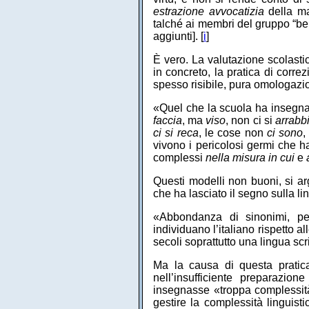
estrazione avvocatizia
della mag
talché ai membri del gruppo “ben
aggiunti]. [
i
]
È vero. La valutazione scolastic
in concreto, la pratica di corre
spesso risibile, pura omologazi
«Quel che la scuola ha insegnato
faccia
, ma
viso
, non ci si
arrabb
ci si reca
, le cose non
ci sono
vivono i pericolosi germi che h
complessi
nella misura in cui
e
Questi modelli non buoni, si ar
che ha lasciato il segno sulla lin
«Abbondanza di sinonimi, per
individuano l’italiano rispetto a
secoli soprattutto una lingua scr
Ma la causa di questa pratica
nell’insufficiente preparazio
insegnasse «troppa complessità»
gestire la complessità linguist