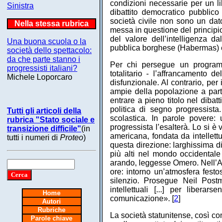
condizioni necessarie per un l
Sinistra
dibattito democratico pubblic
società civile non sono un dato
Nella stessa rubrica
messa in questione del principio
del valore dell’intelligenza d
Una buona scuola o la
pubblica borghese (Habermas) e
società dello spettacolo:
da che parte stanno i
Per chi persegue un programma
progressisti italiani?
totalitario - l’affrancamento de
Michele Loporcaro
disfunzionale. Al contrario, per
ampie della popolazione a part
entrare a pieno titolo nel dibatt
politica di segno progressista.
Tutti gli articoli della
scolastica. In parole povere: u
rubrica "Stato sociale e
progressista l’esalterà. Lo si è
transizione difficile"
(in
americana, fondata da intellettu
tutti i numeri di
Proteo
)
questa direzione: larghissima di
più alti nel mondo occidentale
arando, leggesse Omero. Nell’Amer
ore: intorno un’atmosfera festos
silenzio. Prosegue Neil Post
intellettuali [...] per liber
Home
comunicazione». [
2
]
Autori
Rubriche
La società statunitense, così co
Parole chiave