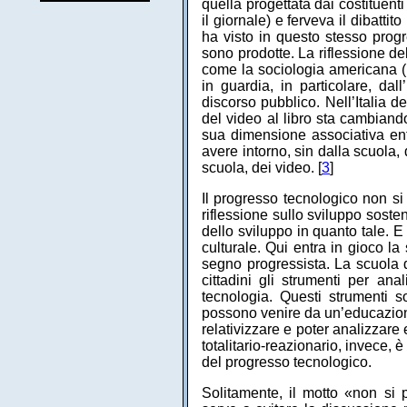
quella progettata dai costituent
il giornale) e ferveva il dibattit
ha visto in questo stesso progr
sono prodotte. La riflessione de
come la sociologia americana (
in guardia, in particolare, da
discorso pubblico. Nell’Italia
del video al libro sta cambiando
sua dimensione associativa ent
avere intorno, sin dalla scuola, 
scuola, dei video. [
3
]
Il progresso tecnologico non si
riflessione sullo sviluppo sosten
dello sviluppo in quanto tale. E
culturale. Qui entra in gioco l
segno progressista. La scuola d
cittadini gli strumenti per ana
tecnologia. Questi strumenti s
possono venire da un’educazion
relativizzare e poter analizzare
totalitario-reazionario, invece, 
del progresso tecnologico.
Solitamente, il motto «non si p