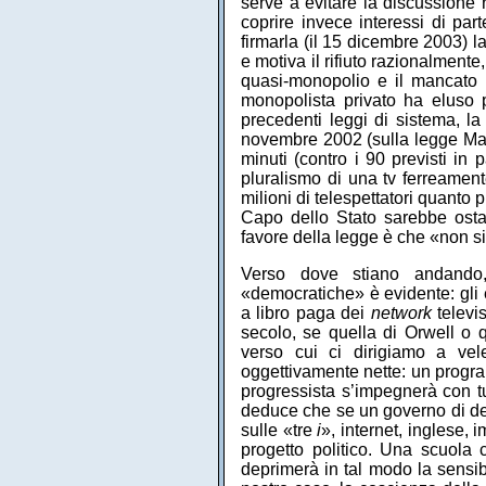
serve a evitare la discussione 
coprire invece interessi di pa
firmarla (il 15 dicembre 2003) l
e motiva il rifiuto razionalment
quasi-monopolio e il mancato r
monopolista privato ha eluso p
precedenti leggi di sistema, 
novembre 2002 (sulla legge Macc
minuti (contro i 90 previsti in
pluralismo di una tv ferreamente
milioni di telespettatori quanto 
Capo dello Stato sarebbe ostag
favore della legge è che «non si
Verso dove stiano andando, 
«democratiche» è evidente: gli e
a libro paga dei
network
televi
secolo, se quella di Orwell o 
verso cui ci dirigiamo a vel
oggettivamente nette: un progra
progressista s’impegnerà con tu
deduce che se un governo di de
sulle «tre
i
», internet, inglese,
progetto politico. Una scuola 
deprimerà in tal modo la sensibil