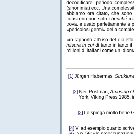
decodificare, periodo compless
(sinonimia) ecc. Una complessit
abbiamo ora citato, che sono di
fioriscono non solo i
benché
ma
trova, e usato perfettamente a p
«pericolosi germi» della comples
«in rapporto all’uso del dialetto
misura in cui
di tanto in tanto i
milioni di italiani come un idiom
[
1
] Jürgen Habermas,
Strukturw
[
2
] Neil Postman,
Amusing Ou
York, Viking Press 1985, tr
[
3
] Lo spiega molto bene G
[
4
] V. ad esempio quanto scri
66, a p. 59: «le preoccupazion