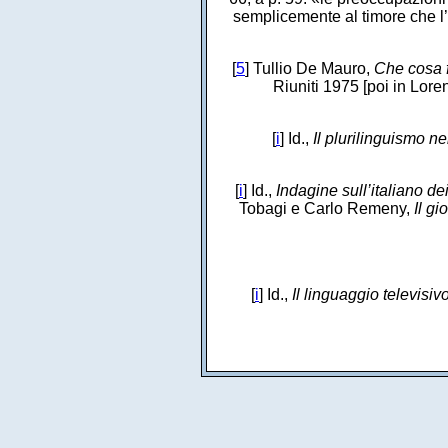
semplicemente al timore che l’I
[
5
] Tullio De Mauro,
Che cosa f
Riuniti 1975 [poi in Lor
[
i
] Id.,
Il plurilinguismo ne
[
i
] Id.,
Indagine sull’italiano de
Tobagi e Carlo Remeny,
Il gi
[
i
] Id.,
Il linguaggio televisiv