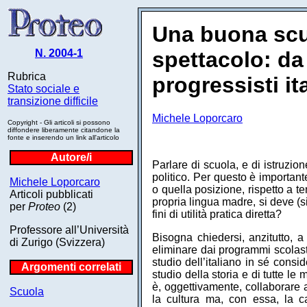
Una buona scuo
N. 2004-1
spettacolo: da
Rubrica
progressisti it
Stato sociale e
transizione difficile
Michele Loporcaro
Copyright - Gli articoli si possono
diffondere liberamente citandone la
fonte e inserendo un link all'articolo
Autore/i
Parlare di scuola, e di istruzio
politico. Per questo è important
Michele Loporcaro
o quella posizione, rispetto a te
Articoli pubblicati
propria lingua madre, si deve (s
per
Proteo
(2)
fini di utilità pratica diretta?
Professore all’Università
Bisogna chiedersi, anzitutto, a 
di Zurigo (Svizzera)
eliminare dai programmi scolasti
studio dell’italiano in sé consid
Argomenti correlati
studio della storia e di tutte le
è, oggettivamente, collaborare 
Scuola
la cultura ma, con essa, la c