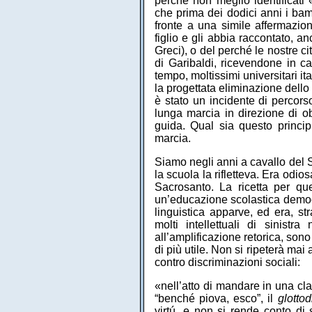
perché non meglio identificati 
che prima dei dodici anni i bamb
fronte a una simile affermazi
figlio e gli abbia raccontato, 
Greci), o del perché le nostre c
di Garibaldi, ricevendone in 
tempo, moltissimi universitari it
la progettata eliminazione dello
è stato un incidente di percors
lunga marcia in direzione di ob
guida. Qual sia questo princip
marcia.
Siamo negli anni a cavallo del S
la scuola la rifletteva. Era odi
Sacrosanto. La ricetta per qu
un’educazione scolastica democr
linguistica apparve, ed era, s
molti intellettuali di sinistra
all’amplificazione retorica, son
di più utile. Non si ripeterà ma
contro discriminazioni sociali:
«nell’atto di mandare in una cla
“benché piova, esco”, il
glotto
virtú, e non si rende conto d