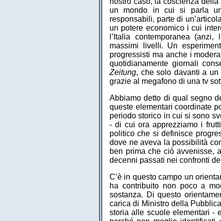
nostro caso, la coscienza della 
un mondo in cui si parla una
responsabili, parte di un’articol
un potere economico i cui inter
l’Italia contemporanea (anzi,
massimi livelli. Un esperimen
progressisti ma anche i moderati
quotidianamente giornali con
Zeitung
, che solo davanti a un 
grazie al megafono di una tv sott
Abbiamo detto di qual segno dev
queste elementari coordinate p
periodo storico in cui si sono sv
- di cui ora apprezziamo i frutt
politico che si definisce progre
dove ne aveva la possibilità con
ben prima che ciò avvenisse, at
decenni passati nei confronti del
C’è in questo campo un orientame
ha contribuito non poco a modif
sostanza. Di questo orientament
carica di Ministro della Pubbli
storia alle scuole elementari - 