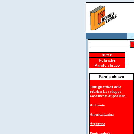
. 
Autori
Rubriche
Parole chiave
Parole chiave
Tutti gli articoli della
rubrica: Lo sviluppo
socialmente disponibile
Ambiente
America Latina
Argentina
Bio-tecnologie