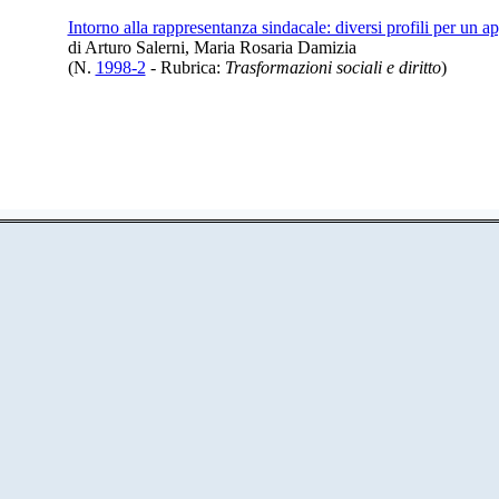
Intorno alla rappresentanza sindacale: diversi profili per un 
di Arturo Salerni, Maria Rosaria Damizia
(N.
1998-2
- Rubrica:
Trasformazioni sociali e diritto
)