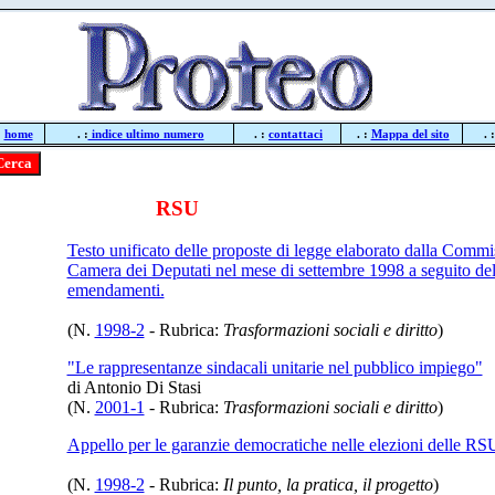
:
home
. :
indice ultimo numero
. :
contattaci
. :
Mappa del sito
. 
RSU
Testo unificato delle proposte di legge elaborato dalla Comm
Camera dei Deputati nel mese di settembre 1998 a seguito de
emendamenti.
(N.
1998-2
- Rubrica:
Trasformazioni sociali e diritto
)
"Le rappresentanze sindacali unitarie nel pubblico impiego"
di Antonio Di Stasi
(N.
2001-1
- Rubrica:
Trasformazioni sociali e diritto
)
Appello per le garanzie democratiche nelle elezioni delle RS
(N.
1998-2
- Rubrica:
Il punto, la pratica, il progetto
)