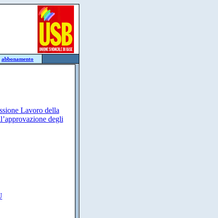
:
abbonamento
issione Lavoro della
ll’approvazione degli
U